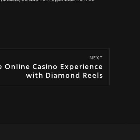
NEXT
e Online Casino Experience
with Diamond Reels