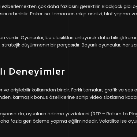
ezberlemekten çok daha fazlasını gerektirir. Blackjack gibi o
nsını artırabilir. Poker ise tamamen rakip analizi, blöf yapma
ardır. Oyuncular, bu olasılıkları anlayarak daha bilinçli kararlar
tratejik düşünmenin bir parçasıdır. Başarılı oyuncular, her zam
lı Deneyimler
e erişilebilir kollarından biridir. Farklı temaları, grafik ve ses
en, karmaşık bonus özelliklerine sahip video slotlarına kadar
ansa da, oyunların ödeme yüzdelerini (RTP – Return to Player
aha fazla geri ödeme yapma eğilimindedir. Volatilite ise oyu