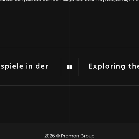
spiele in der
Exploring th
2026 © Praman Group