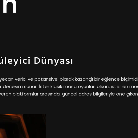
un
üleyici Dünyası
eyecan verici ve potansiyel olarak kazançlı bir eğlence biçimidir
deneyim sunar. İster klasik masa oyunları olsun, ister en modern
 veren platformlar arasında, güncel adres bilgileriyle öne çıka