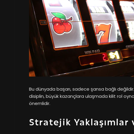
Bu dünyada başarı, sadece şansa bağlı değildir. O
disiplin, büyük kazançlara ulaşmada kilit rol o
önemlidir.
Stratejik Yaklaşımlar