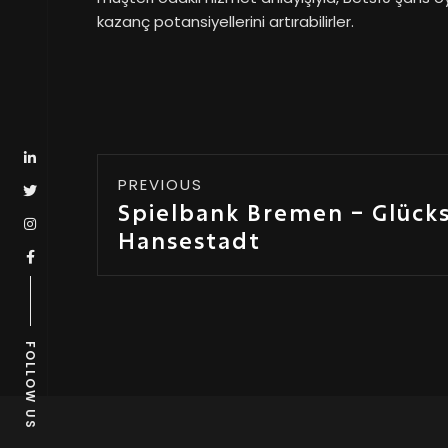
kazanç potansiyellerini artırabilirler.
PREVIOUS
Spielbank Bremen – Glücks
Hansestadt
FOLLOW US