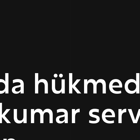
da hükmed
i kumar serv