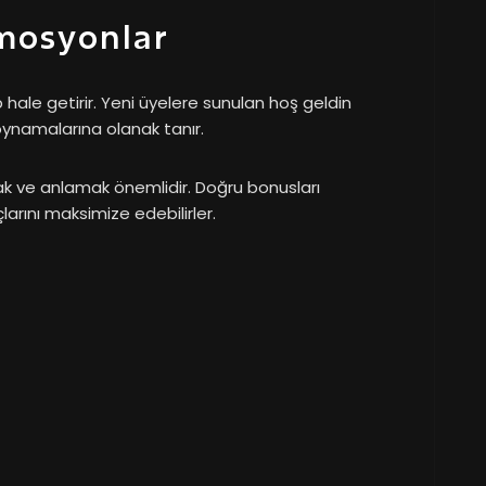
mosyonlar
hale getirir. Yeni üyelere sunulan hoş geldin
oynamalarına olanak tanır.
umak ve anlamak önemlidir. Doğru bonusları
arını maksimize edebilirler.