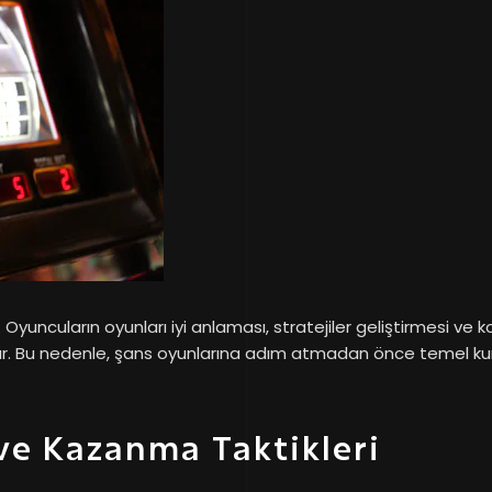
yuncuların oyunları iyi anlaması, stratejiler geliştirmesi ve ko
ynar. Bu nedenle, şans oyunlarına adım atmadan önce temel kur
 ve Kazanma Taktikleri