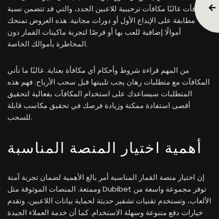
المكافآت غالبًا مكافآت ترحيبية للاعبين الجدد، والتي قد تتضمن نسبة
مطابقة على الإيداع الأول أو دورات مجانية. هذه العروض تمنحك
أموالًا إضافية للعب بها أو فرصًا لتجربة ماكينات القمار دون
المخاطرة بأموالك الخاصة.
من المهم قراءة شروط وأحكام أي مكافأة بعناية. غالبًا ما تأتي
المكافآت مع متطلبات رهان يجب تلبيتها قبل سحب الأرباح. فهم هذه
المتطلبات سيساعدك على استخدام المكافآت بفعالية لتحقيق
أقصى استفادة ممكنة وزيادة فرصك في تحقيق مكاسب قابلة
للسحب.
أهمية اختيار المنصة المناسبة
إن اختيار منصة القمار المناسبة أمر بالغ الأهمية لضمان تجربة آمنة
وممتعة. المنصات الموثوقة مثل Dubibet توفر مجموعة واسعة من
الألعاب، وتستخدم تقنيات تشفير حديثة لحماية بيانات اللاعبين، وتقدم
خيارات دفع متنوعة وسهلة الاستخدام. كما أن خدمة العملاء الجيدة