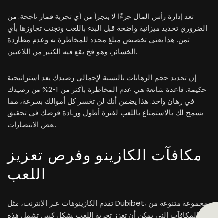
تعد إدارة رأس المال جزءًا لا يتجزأ من أي تجربة قمار ناجحة. من
الضروري تحديد ميزانية واضحة قبل البدء باللعب وتجنب تجاوزها بأي
ثمن. هذا يعني تخصيص مبلغ محدد للمخاطرة به وعدم مطاردة
الخسائر، وهو فخ يقع فيه الكثير من اللاعبين.
إن تحديد حجم الرهانات بالنسبة لإجمالي رصيدك يعد استراتيجية
حكيمة. قاعدة شائعة هي عدم المخاطرة بأكثر من 1-2% من رصيدك
في رهان واحد. هذا يضمن أنك لن تخسر كل أموالك بسرعة، مما
يسمح لك بالاستمتاع باللعب لفترة أطول وزيادة فرصك في تحقيق
بعض الانتصارات.
مكافآت الكازينو وفرص تعزيز
اللعب
تقدم الكازينوهات عبر الإنترنت، مثل Dubibet، مجموعة متنوعة من
المكافآت التي يمكن أن تعزز تجربة اللعب بشكل كبير. تشمل هذه