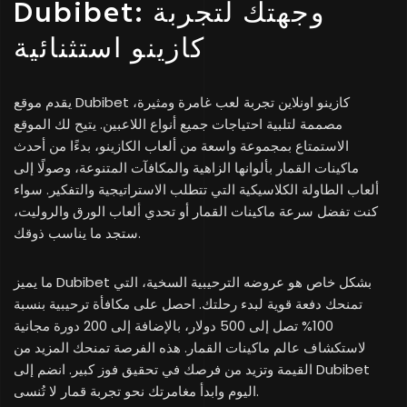
Dubibet: وجهتك لتجربة
كازينو استثنائية
يقدم موقع Dubibet كازينو اونلاين تجربة لعب غامرة ومثيرة،
مصممة لتلبية احتياجات جميع أنواع اللاعبين. يتيح لك الموقع
الاستمتاع بمجموعة واسعة من ألعاب الكازينو، بدءًا من أحدث
ماكينات القمار بألوانها الزاهية والمكافآت المتنوعة، وصولًا إلى
ألعاب الطاولة الكلاسيكية التي تتطلب الاستراتيجية والتفكير. سواء
كنت تفضل سرعة ماكينات القمار أو تحدي ألعاب الورق والروليت،
ستجد ما يناسب ذوقك.
ما يميز Dubibet بشكل خاص هو عروضه الترحيبية السخية، التي
تمنحك دفعة قوية لبدء رحلتك. احصل على مكافأة ترحيبية بنسبة
100% تصل إلى 500 دولار، بالإضافة إلى 200 دورة مجانية
لاستكشاف عالم ماكينات القمار. هذه الفرصة تمنحك المزيد من
القيمة وتزيد من فرصك في تحقيق فوز كبير. انضم إلى Dubibet
اليوم وابدأ مغامرتك نحو تجربة قمار لا تُنسى.