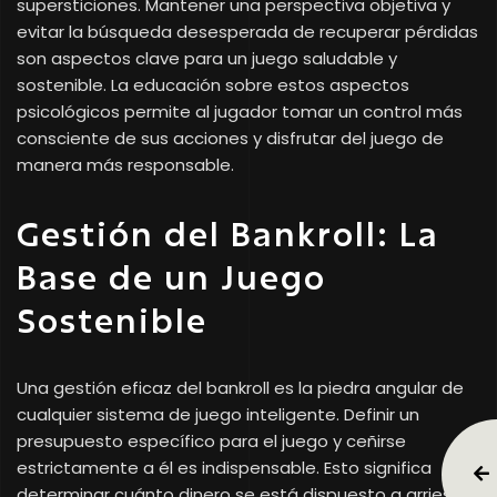
supersticiones. Mantener una perspectiva objetiva y
evitar la búsqueda desesperada de recuperar pérdidas
son aspectos clave para un juego saludable y
sostenible. La educación sobre estos aspectos
psicológicos permite al jugador tomar un control más
consciente de sus acciones y disfrutar del juego de
manera más responsable.
Gestión del Bankroll: La
Base de un Juego
Sostenible
Una gestión eficaz del bankroll es la piedra angular de
cualquier sistema de juego inteligente. Definir un
presupuesto específico para el juego y ceñirse
estrictamente a él es indispensable. Esto significa
determinar cuánto dinero se está dispuesto a arriesgar