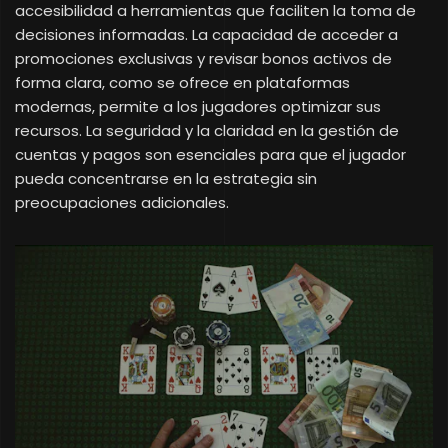
accesibilidad a herramientas que faciliten la toma de
decisiones informadas. La capacidad de acceder a
promociones exclusivas y revisar bonos activos de
forma clara, como se ofrece en plataformas
modernas, permite a los jugadores optimizar sus
recursos. La seguridad y la claridad en la gestión de
cuentas y pagos son esenciales para que el jugador
pueda concentrarse en la estrategia sin
preocupaciones adicionales.