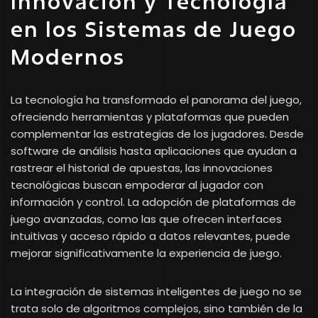
Innovación y Tecnología
en los Sistemas de Juego
Modernos
La tecnología ha transformado el panorama del juego,
ofreciendo herramientas y plataformas que pueden
complementar las estrategias de los jugadores. Desde
software de análisis hasta aplicaciones que ayudan a
rastrear el historial de apuestas, las innovaciones
tecnológicas buscan empoderar al jugador con
información y control. La adopción de plataformas de
juego avanzadas, como las que ofrecen interfaces
intuitivas y acceso rápido a datos relevantes, puede
mejorar significativamente la experiencia de juego.
La integración de sistemas inteligentes de juego no se
trata solo de algoritmos complejos, sino también de la