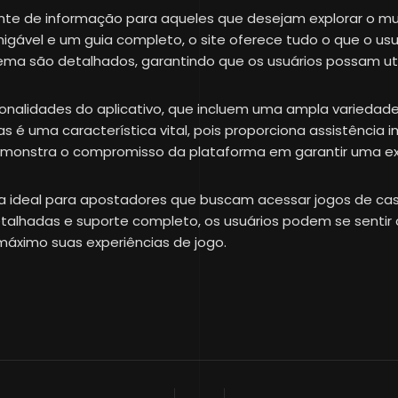
onte de informação para aqueles que desejam explorar o m
gável e um guia completo, o site oferece tudo o que o usuár
istema são detalhados, garantindo que os usuários possam ut
ncionalidades do aplicativo, que incluem uma ampla varieda
ras é uma característica vital, pois proporciona assistência
emonstra o compromisso da plataforma em garantir uma expe
ha ideal para apostadores que buscam acessar jogos de ca
talhadas e suporte completo, os usuários podem se sentir 
máximo suas experiências de jogo.