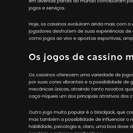
em diversas partes do mundo contribuíram pa
jogos e serviços.
Hoje, os cassinos evoluíram ainda mais com a 
jogadores desfrutem de suas experiências de
como jogos ao vivo e apostas esportivas, amp
Os jogos de cassino 
Os cassinos oferecem uma variedade de jogos 
por suas cores vibrantes e a possibilidade de
mecânicas únicas, atraindo tanto novatos quant
caça-níqueis um dos principais atrativos dos c
Outro jogo muito popular é o blackjack, que 
mas também a possibilidade de influenciar o 
habilidade, psicologia e, claro, uma boa dos