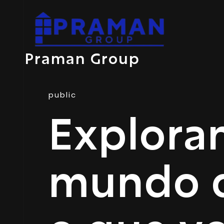
Praman Group
public
Explora
mundo d