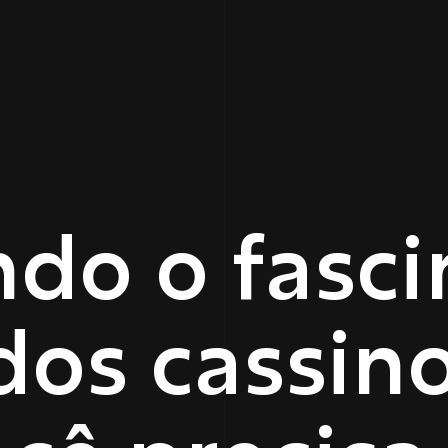
ndo o fasci
os cassino