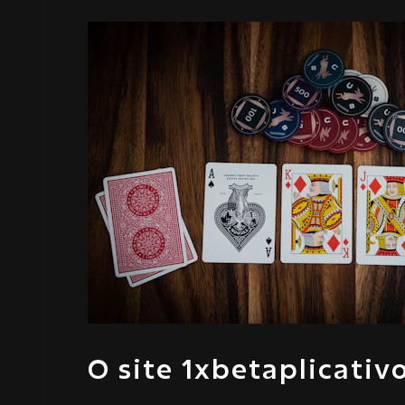
O site 1xbetaplicativ