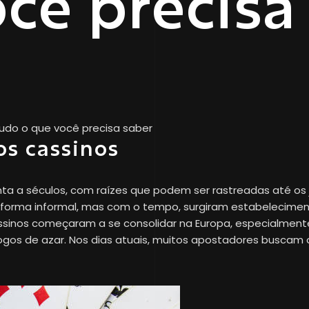
cê precisa
udo o que você precisa saber
os cassinos
ta a séculos, com raízes que podem ser rastreadas até os 
e forma informal, mas com o tempo, surgiram estabelecime
cassinos começaram a se consolidar na Europa, especialme
 jogos de azar. Nos dias atuais, muitos apostadores buscam