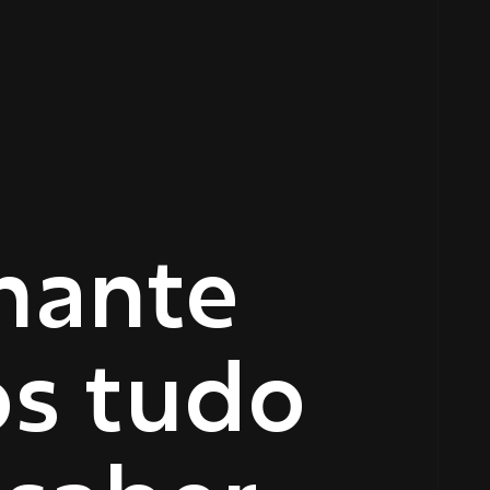
nante
s tudo