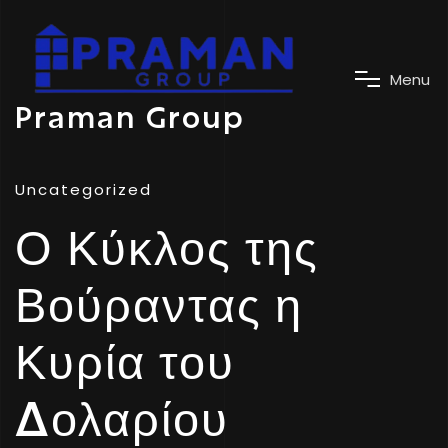
M
e
n
u
Praman Group
Uncategorized
Ο Κύκλος της
Βούραντας η
Κυρία του
Δολαρίου