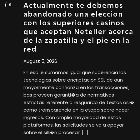
Actualmente te debemos
abandonado una eleccion
con los superiores casinos
que aceptan Neteller acerca
de la zapatilla y el pie en la
red
August 5, 2026
En eso le sumamos igual que sugerencia las
tecnologias sobre encriptacion SSL de aun
mayormente confianza en las transacciones,
bas proveen garanti�a de normativas
estrictas referente a resguardo de textos asi�
como transparencia en la etapa sobre hacer
ingresos. Con amplia mayoridad de estas
plataformas, las solicitudes se va a apoyar
sobre el silli�n procesan […]