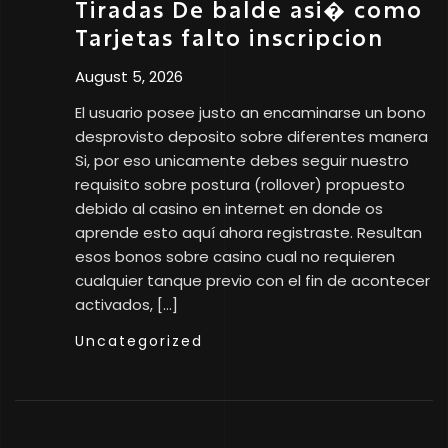
Tiradas De balde asi� como
Tarjetas falto inscripcion
August 5, 2026
El usuario posee justo an encaminarse un bono
desprovisto deposito sobre diferentes manera
Si, por eso unicamente debes seguir nuestro
requisito sobre postura (rollover) propuesto
debido al casino en internet en donde os
aprende esto aquí ahora registraste. Resultan
esos bonos sobre casino cual no requieren
cualquier tanque previo con el fin de acontecer
activados, […]
Uncategorized