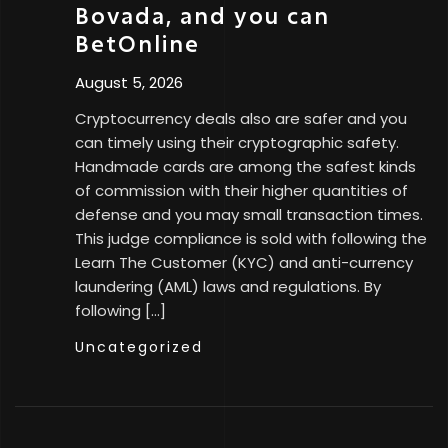
Bovada, and you can
BetOnline
August 5, 2026
Cryptocurrency deals also are safer and you
can timely using their cryptographic safety.
Handmade cards are among the safest kinds
of commission with their higher quantities of
defense and you may small transaction times.
This judge compliance is sold with following the
Learn The Customer (KYC) and anti-currency
laundering (AML) laws and regulations. By
following […]
Uncategorized