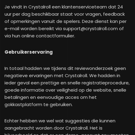
Je vindt in Crystalroll een klantenserviceteam dat 24
uur per dag beschikbaar staat voor vragen, feedback
of opmerkingen vanuit de spelers. Deze dienst kan per
e-mail worden bereikt via support@crystalroll.com of
via hun online contactformulier.
Gebruikerservaring
In totaal hadden we tijdens dit reviewonderzoek geen
negatieve ervaringen met Crystalroll. We hadden in
ieder geval een prettige en snelle registratieprocedure,
goede informatie over veiligheid op de website, snelle
betalingen en eenvoudige acces om het
gokkastplatform te gebruiken.
Echter hebben we wel wat suggesties die kunnen
aangebracht worden door Crystalroll. Het is