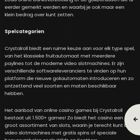
eerder gemerkt werden en waarbij je ook maar een
klein bedrag over kunt zetten.
Spelcategorien
Crystalroll biedt een ruime keuze aan voor elk type spel,
van het klassieke fruitautomaat met meerdere
paylines tot de moderne video slotmachines. Er zijn
verschillende softwareleveranciers te vinden op hun
platform die nieuwe gokautomaten introduceren en zo
ontzettend veel soorten en maten beschikbaar
hebben.
Het aanbod van online casino games bij Crystalroll
bestaat uit 1.500+ games! Zo biedt het casino een
groot assortiment van slots, waarin je terecht kunt bij
video slotmachines met gratis spins of speciale