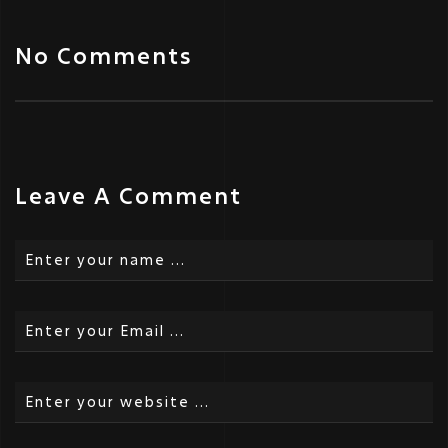
No Comments
Leave A Comment