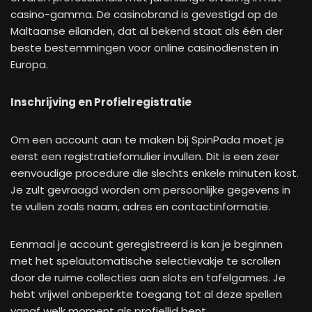
casino-gamma. De casinobrand is gevestigd op de
Maltaanse eilanden, dat al bekend staat als één der
beste bestemmingen voor online casinodiensten in
Europa.
Inschrijving en Profielregistratie
Om een account aan te maken bij SpinPada moet je
eerst een registratiefomulier invullen. Dit is een zeer
eenvoudige procedure die slechts enkele minuten kost.
Je zult gevraagd worden om persoonlijke gegevens in
te vullen zoals naam, adres en contactinformatie.
Eenmaal je account geregistreerd is kan je beginnen
met het spelautomatische selectievakje te scrollen
door de ruime collecties aan slots en tafelgames. Je
hebt vrijwel onbeperkte toegang tot al deze spellen
vanaf welk moment als profiellid bent.