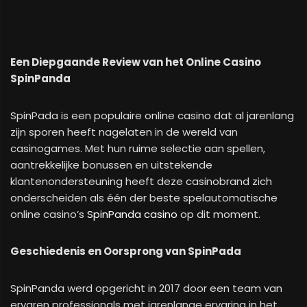
Een Diepgaande Review van het Online Casino
SpinPanda
SpinPada is een populaire online casino dat al jarenlang
zijn sporen heeft nagelaten in de wereld van
casinogames. Met hun ruime selectie aan spellen,
aantrekkelijke bonussen en uitstekende
klantenondersteuning heeft deze casinobrand zich
onderscheiden als één der beste spelautomatische
online casino’s
SpinPanda casino
op dit moment.
Geschiedenis en Oorsprong van SpinPada
SpinPanda werd opgericht in 2017 door een team van
ervaren professionals met jarenlange ervaring in het