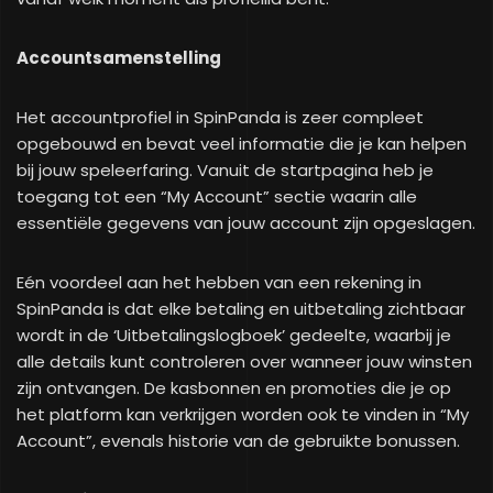
Accountsamenstelling
Het accountprofiel in SpinPanda is zeer compleet
opgebouwd en bevat veel informatie die je kan helpen
bij jouw speleerfaring. Vanuit de startpagina heb je
toegang tot een “My Account” sectie waarin alle
essentiële gegevens van jouw account zijn opgeslagen.
Eén voordeel aan het hebben van een rekening in
SpinPanda is dat elke betaling en uitbetaling zichtbaar
wordt in de ‘Uitbetalingslogboek’ gedeelte, waarbij je
alle details kunt controleren over wanneer jouw winsten
zijn ontvangen. De kasbonnen en promoties die je op
het platform kan verkrijgen worden ook te vinden in “My
Account”, evenals historie van de gebruikte bonussen.