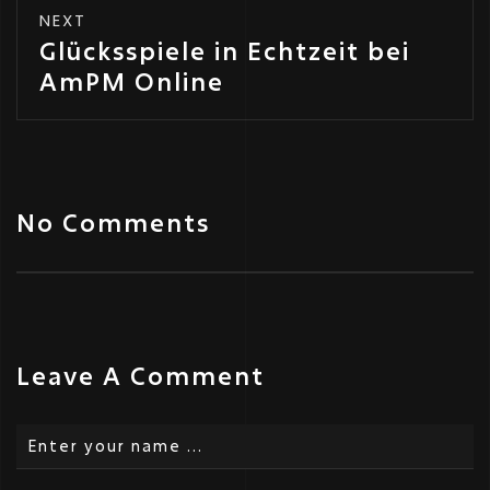
NEXT
Glücksspiele in Echtzeit bei
AmPM Online
No Comments
Leave A Comment