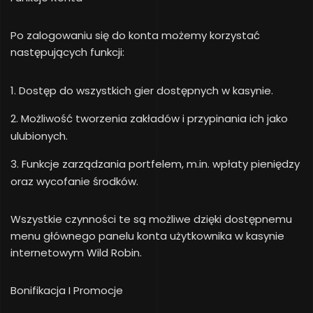
Po zalogowaniu się do konta możemy korzystać
następujących funkcji:
Dostęp do wszystkich gier dostępnych w kasynie.
Możliwość tworzenia zakładów i przypinania ich jako
ulubionych.
Funkcje zarządzania portfelem, m.in. wpłaty pieniędzy
oraz wycofanie środków.
Wszystkie czynności te są możliwe dzięki dostępnemu
menu głównego panelu konta użytkownika w kasynie
internetowym Wild Robin.
Bonifikacja I Promocje