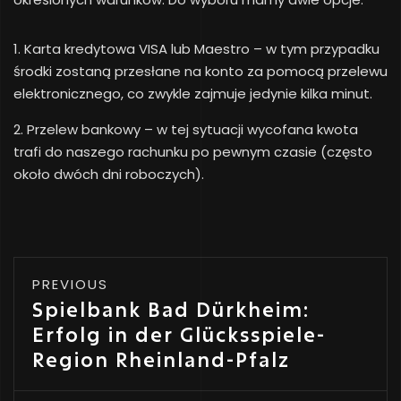
Karta kredytowa VISA lub Maestro – w tym przypadku
środki zostaną przesłane na konto za pomocą przelewu
elektronicznego, co zwykle zajmuje jedynie kilka minut.
Przelew bankowy – w tej sytuacji wycofana kwota
trafi do naszego rachunku po pewnym czasie (często
około dwóch dni roboczych).
PREVIOUS
Spielbank Bad Dürkheim:
Erfolg in der Glücksspiele-
Region Rheinland-Pfalz