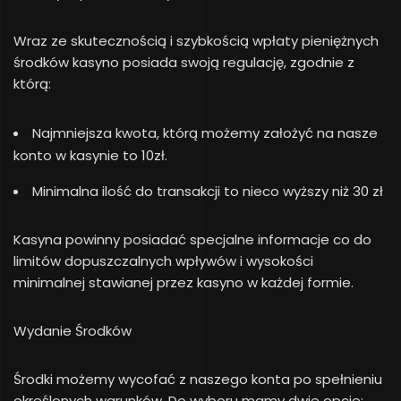
Wraz ze skutecznością i szybkością wpłaty pieniężnych
środków kasyno posiada swoją regulację, zgodnie z
którą:
Najmniejsza kwota, którą możemy założyć na nasze
konto w kasynie to 10zł.
Minimalna ilość do transakcji to nieco wyższy niż 30 zł
Kasyna powinny posiadać specjalne informacje co do
limitów dopuszczalnych wpływów i wysokości
minimalnej stawianej przez kasyno w każdej formie.
Wydanie Środków
Środki możemy wycofać z naszego konta po spełnieniu
określonych warunków. Do wyboru mamy dwie opcje: