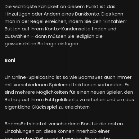
Die wichtigste Fähigkeit an diesem Punkt ist das
Hinzufügen oder Ändern eines Bankkonto. Dies kann
man in der Regel erreichen, indem Sie den “Einzahlen”
Button auf Ihrem Konto-Kundenseite finden und
auswählen – dann müssen Sie lediglich die
gewünschten Beträge einfügen.
Boni
Ein Online-Spielcasino ist so wie BoomsBet auch immer
mit verschiedenen Spielernattraktionen verbunden. Es
sind mehrere Möglichkeiten für einen neuen Spieler, den
Betrag auf Ihrem Echtgeldkonto zu erhöhen und um das
eigentliche Glücksspiel zu erleichtern.
BoomsBets bietet verschiedene Boni für die ersten
Einzahlungen an; diese können innerhalb einer
bestimmten Zeit genutzt werden. Eine solche