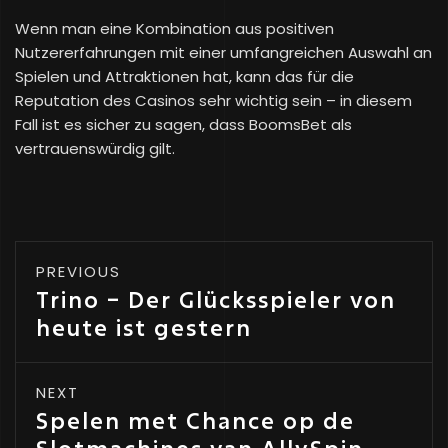
Wenn man eine Kombination aus positiven
Nutzererfahrungen mit einer umfangreichen Auswahl an
Spielen und Attraktionen hat, kann das für die
Reputation des Casinos sehr wichtig sein – in diesem
Fall ist es sicher zu sagen, dass BoomsBet als
vertrauenswürdig gilt.
PREVIOUS
Trino – Der Glücksspieler von
heute ist gestern
NEXT
Spelen met Chance op de