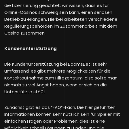
die Lizenzierung geachtet: wir wissen, dass es für
Online-Casinos schwierig sein kann, einen seriösen
Betrieb zu erlangen. Hierbei arbeiteten verschiedene
Regulierungsbehörden im Zusammenarbeit mit dem
Casino zusammen.
Kundenunterstützung
Die Kundenunterstützung bei BoomsBet ist sehr
umfassend; es gibt mehrere Möglichkeiten für die
Kontaktaufnahme zum Hilfezentrum, also sollte man
niemals zu viel Angst haben, wenn er sich an die
Unterstützte stößt.
Zunächst gibt es das “FAQ”-Fach. Die hier geführten
Informationen können sehr nützlich sein für Spieler mit
einfachen Fragen oder Problemen; dies ist eine
Möglichkeit schnell Lösungen zu finden und alle