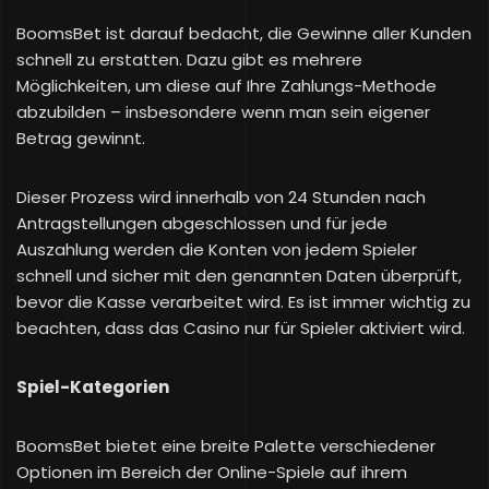
BoomsBet ist darauf bedacht, die Gewinne aller Kunden
schnell zu erstatten. Dazu gibt es mehrere
Möglichkeiten, um diese auf Ihre Zahlungs-Methode
abzubilden – insbesondere wenn man sein eigener
Betrag gewinnt.
Dieser Prozess wird innerhalb von 24 Stunden nach
Antragstellungen abgeschlossen und für jede
Auszahlung werden die Konten von jedem Spieler
schnell und sicher mit den genannten Daten überprüft,
bevor die Kasse verarbeitet wird. Es ist immer wichtig zu
beachten, dass das Casino nur für Spieler aktiviert wird.
Spiel-Kategorien
BoomsBet bietet eine breite Palette verschiedener
Optionen im Bereich der Online-Spiele auf ihrem