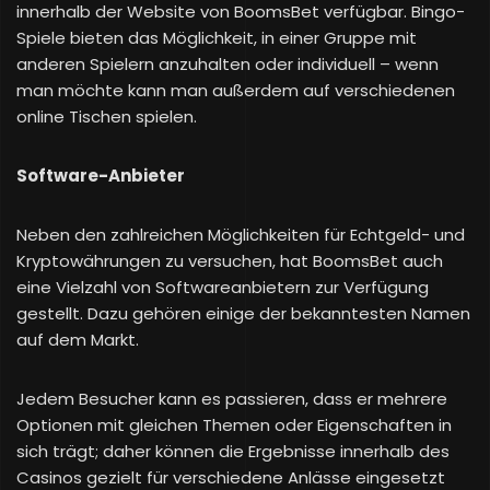
innerhalb der Website von BoomsBet verfügbar. Bingo-
Spiele bieten das Möglichkeit, in einer Gruppe mit
anderen Spielern anzuhalten oder individuell – wenn
man möchte kann man außerdem auf verschiedenen
online Tischen spielen.
Software-Anbieter
Neben den zahlreichen Möglichkeiten für Echtgeld- und
Kryptowährungen zu versuchen, hat BoomsBet auch
eine Vielzahl von Softwareanbietern zur Verfügung
gestellt. Dazu gehören einige der bekanntesten Namen
auf dem Markt.
Jedem Besucher kann es passieren, dass er mehrere
Optionen mit gleichen Themen oder Eigenschaften in
sich trägt; daher können die Ergebnisse innerhalb des
Casinos gezielt für verschiedene Anlässe eingesetzt