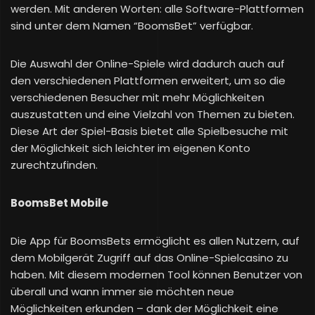
werden. Mit anderen Worten: alle Software-Plattformen
sind unter dem Namen “BoomsBet” verfügbar.
Die Auswahl der Online-Spiele wird dadurch auch auf
den verschiedenen Plattformen erweitert, um so die
verschiedenen Besucher mit mehr Möglichkeiten
auszustatten und eine Vielzahl von Themen zu bieten.
Diese Art der Spiel-Basis bietet alle Spielbesuche mit
der Möglichkeit sich leichter im eigenen Konto
zurechtzufinden.
BoomsBet Mobile
Die App für BoomsBets ermöglicht es allen Nutzern, auf
dem Mobilgerät Zugriff auf das Online-Spielcasino zu
haben. Mit diesem modernen Tool können Benutzer von
überall und wann immer sie möchten neue
Möglichkeiten erkunden – dank der Möglichkeit eine