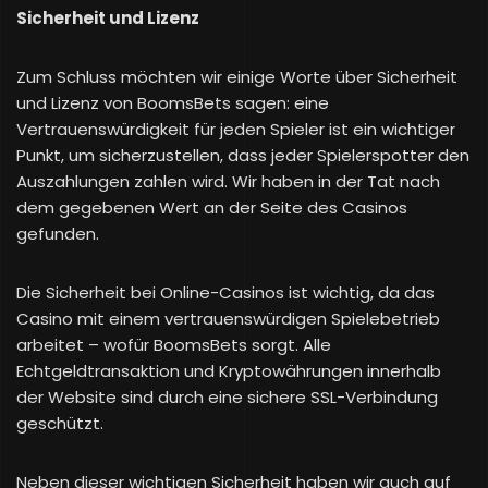
Sicherheit und Lizenz
Zum Schluss möchten wir einige Worte über Sicherheit
und Lizenz von BoomsBets sagen: eine
Vertrauenswürdigkeit für jeden Spieler ist ein wichtiger
Punkt, um sicherzustellen, dass jeder Spielerspotter den
Auszahlungen zahlen wird. Wir haben in der Tat nach
dem gegebenen Wert an der Seite des Casinos
gefunden.
Die Sicherheit bei Online-Casinos ist wichtig, da das
Casino mit einem vertrauenswürdigen Spielebetrieb
arbeitet – wofür BoomsBets sorgt. Alle
Echtgeldtransaktion und Kryptowährungen innerhalb
der Website sind durch eine sichere SSL-Verbindung
geschützt.
Neben dieser wichtigen Sicherheit haben wir auch auf