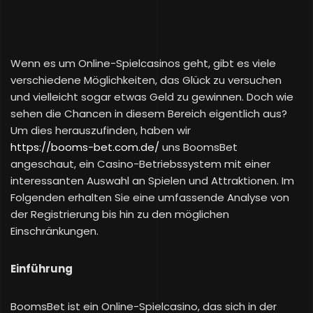
Wenn es um Online-Spielcasinos geht, gibt es viele
verschiedene Möglichkeiten, das Glück zu versuchen
und vielleicht sogar etwas Geld zu gewinnen. Doch wie
sehen die Chancen in diesem Bereich eigentlich aus?
Um dies herauszufinden, haben wir
https://booms-bet.com.de/
uns BoomsBet
angeschaut, ein Casino-Betriebssystem mit einer
interessanten Auswahl an Spielen und Attraktionen. Im
Folgenden erhalten Sie eine umfassende Analyse von
der Registrierung bis hin zu den möglichen
Einschränkungen.
Einführung
BoomsBet ist ein Online-Spielcasino, das sich in der