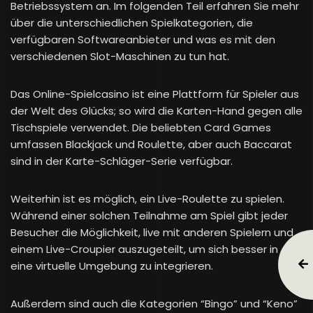
Betriebssystem an. Im folgenden Teil erfahren Sie mehr
über die unterschiedlichen Spielkategorien, die
verfügbaren Softwareanbieter und was es mit den
verschiedenen Slot-Maschinen zu tun hat.
Das Online-Spielcasino ist eine Plattform für Spieler aus
der Welt des Glücks; so wird die Karten-Hand gegen alle
Tischspiele verwendet. Die beliebten Card Games
umfassen Blackjack und Roulette, aber auch Baccarat
sind in der Karte-Schläger-Serie verfügbar.
Weiterhin ist es möglich, ein Live-Roulette zu spielen.
Während einer solchen Teilnahme am Spiel gibt jeder
Besucher die Möglichkeit, live mit anderen Spielern und
einem Live-Croupier auszugeteilt, um sich besser in
eine virtuelle Umgebung zu integrieren.
Außerdem sind auch die Kategorien “Bingo” und “Keno”