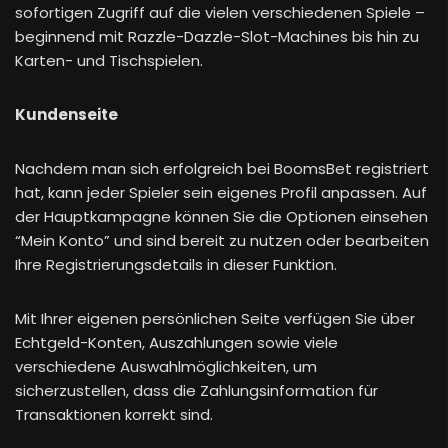
sofortigen Zugriff auf die vielen verschiedenen Spiele –
beginnend mit Razzle-Dazzle-Slot-Machines bis hin zu
Karten- und Tischspielen.
Kundenseite
Nachdem man sich erfolgreich bei BoomsBet registriert
hat, kann jeder Spieler sein eigenes Profil anpassen. Auf
der Hauptkampagne können Sie die Optionen einsehen
“Mein Konto” und sind bereit zu nutzen oder bearbeiten
Ihre Registrierungsdetails in dieser Funktion.
Mit Ihrer eigenen persönlichen Seite verfügen Sie über
Echtgeld-Konten, Auszahlungen sowie viele
verschiedene Auswahlmöglichkeiten, um
sicherzustellen, dass die Zahlungsinformation für
Transaktionen korrekt sind.