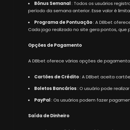
Bônus Semanal
: Todos os usuários regis
período da semana anterior. Esse valor é limit
Programa de Pontuação
: A DBbet ofere
Cada jogo realizado no site gera pontos, que 
Opções de Pagamento
A DBbet oferece várias opções de pagamento p
Cartões de Crédito
: A DBbet aceita cartõ
Boletos Bancários
: O usuário pode realiz
PayPal
: Os usuários podem fazer pagamen
Saída de Dinheiro