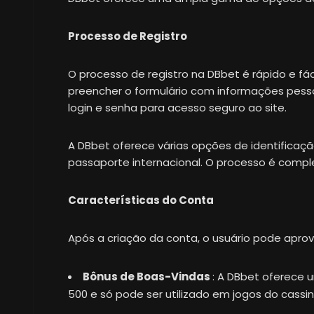
Processo de Registro
O processo de registro na DBbet é rápido e fácil
preencher o formulário com informações pesso
login e senha para acesso seguro ao site.
A DBbet oferece várias opções de identificação
passaporte internacional. O processo é comple
Características do Conta
Após a criação da conta, o usuário pode aprov
Bônus de Boas-Vindas
: A DBbet oferece u
500 e só pode ser utilizado em jogos do cassin