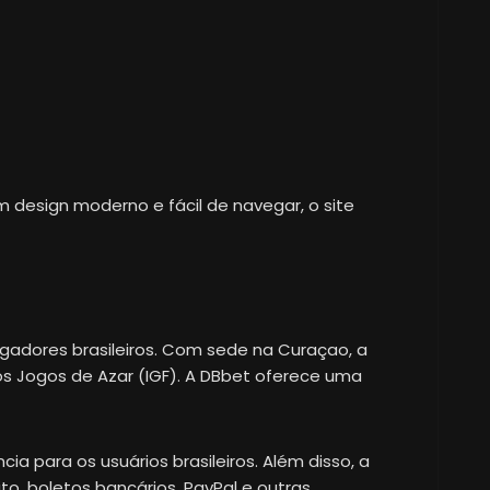
 design moderno e fácil de navegar, o site
gadores brasileiros. Com sede na Curaçao, a
s Jogos de Azar (IGF). A DBbet oferece uma
ia para os usuários brasileiros. Além disso, a
, boletos bancários, PayPal e outras.