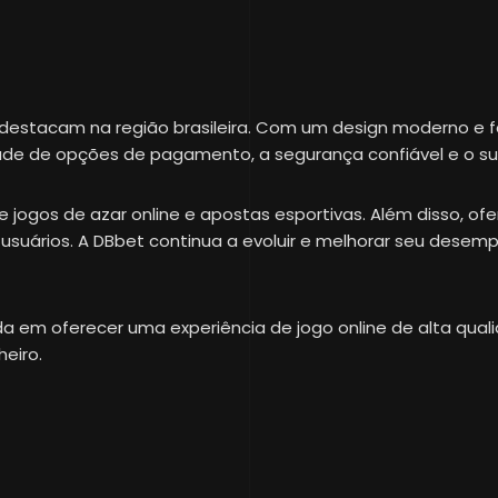
destacam na região brasileira. Com um design moderno e fá
ade de opções de pagamento, a segurança confiável e o sup
ogos de azar online e apostas esportivas. Além disso, of
suários. A DBbet continua a evoluir e melhorar seu desemp
 em oferecer uma experiência de jogo online de alta quali
eiro.