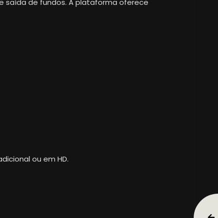
 de saída de fundos. A plataforma oferece
adicional ou em HD.