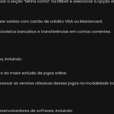
cessar a seção “Minha conta” na DBbet e selecionar a opção
zer saídas com cartão de crédito VISA ou Mastercard.
a boletos bancários e transferências em contas correntes.
, incluindo:
ts do maior estúdio de jogos online.
cessar as versões clássicas desses jogos na modalidade tr
esenvolvedores de software, incluindo: