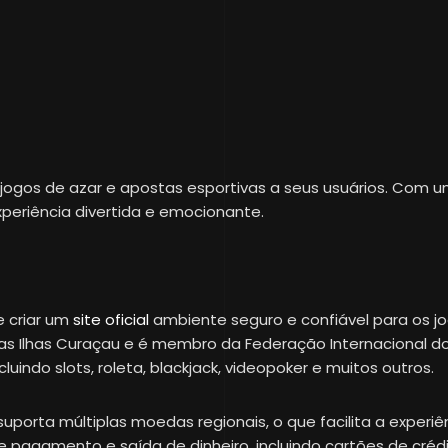
ogos de azar e apostas esportivas a seus usuários. Com um
periência divertida e emocionante.
e criar um
site oficial
ambiente seguro e confiável para os jo
 Ilhas Curaçau e é membro da Federação Internacional do
luindo slots, roleta, blackjack, videopoker e muitos outros.
porta múltiplas moedas regionais, o que facilita a experiênc
gamento e saída de dinheiro, incluindo cartões de crédito