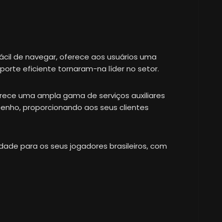
cil de navegar, oferece aos usuários uma
orte eficiente tornaram-na líder no setor.
erece uma ampla gama de serviços auxiliares
enho, proporcionando aos seus clientes
dade para os seus jogadores brasileiros, com