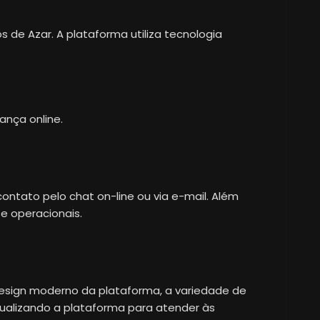
 de Azar. A plataforma utiliza tecnologia
ança online.
ontato pelo chat on-line ou via e-mail. Além
e operacionais.
design moderno da plataforma, a variedade de
tualizando a plataforma para atender às