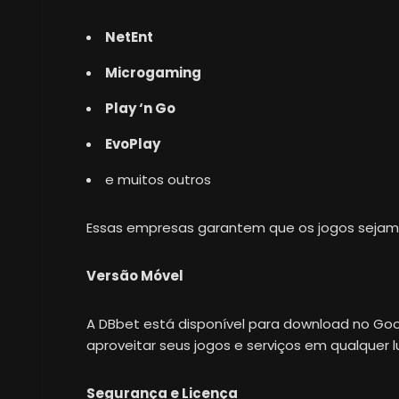
NetEnt
Microgaming
Play ‘n Go
EvoPlay
e muitos outros
Essas empresas garantem que os jogos sejam 
Versão Móvel
A DBbet está disponível para download no Goo
aproveitar seus jogos e serviços em qualquer 
Segurança e Licença