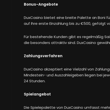
Bonus-Angebote
DuxCasino bietet eine breite Palette an Boni
auf Ihre erste Einzahlung bis zu €500, gefolgt
Für bestehende Kunden gibt es regelmäßig Sais
die besonders attraktiv sind. DuxCasino gewähr
Zahlungsverfahren
DuxCasino akzeptiert eine Vielzahl von Zahlungs
Mindestein- und Auszahleigeben liegen bei jew
24 Stunden.
Spielangebot
Die Spielepalette von DuxCasino umfasst mehre