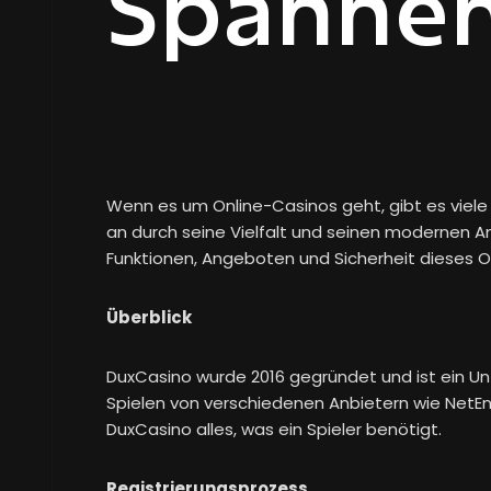
Spannen
Wenn es um Online-Casinos geht, gibt es viele
an durch seine Vielfalt und seinen modernen 
Funktionen, Angeboten und Sicherheit dieses 
Überblick
DuxCasino wurde 2016 gegründet und ist ein Unt
Spielen von verschiedenen Anbietern wie NetEnt
DuxCasino alles, was ein Spieler benötigt.
Registrierungsprozess