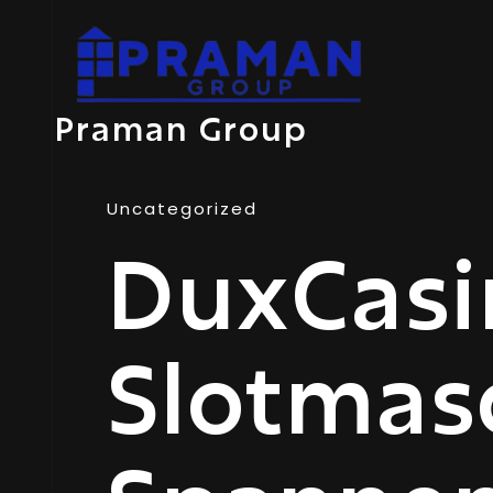
Praman Group
Uncategorized
DuxCasi
Slotmas