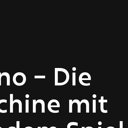
no – Die
chine mit