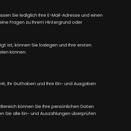
sen Sie lediglich Ihre E-Mail-Adresse und einen
ine Fragen zu Ihrem Hintergrund oder
igt ist, können Sie loslegen und Ihre ersten
ielen können.
mit, Ihr Guthaben und Ihre Ein- und Ausgaben
il-Bereich können Sie Ihre persönlichen Daten
en Sie alle Ein- und Auszahlungen überprüfen