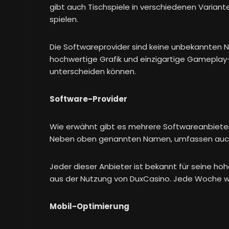
gibt auch Tischspiele in verschiedenen Variant
spielen.
Die Softwareprovider sind keine unbekannten Na
hochwertige Grafik und einzigartige Gameplay-
unterscheiden können.
Software-Provider
Wie erwähnt gibt es mehrere Softwareanbieter 
Neben oben genannten Namen, umfassen auch So
Jeder dieser Anbieter ist bekannt für seine ho
aus der Nutzung von DuxCasino. Jede Woche wir
Mobil-Optimierung