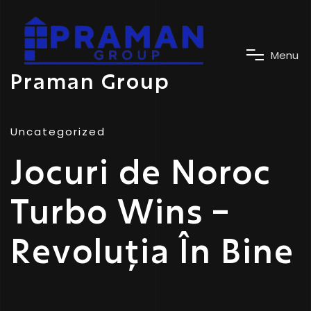
M
e
n
u
Praman Group
Uncategorized
Jocuri de Noroc
Turbo Wins –
Revoluția În Bine