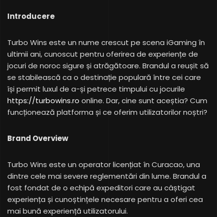
Introducere
Turbo Wins este un nume crescut pe scena iGaming în
ultimii ani, cunoscut pentru oferirea de experiențe de
jocuri de noroc sigure și atrăgătoare. Brandul a reușit să
se stabilească ca o destinație populară între cei care
își permit luxul de a-și petrece timpului cu jocurile
https://turbowins.ro
online. Dar, cine sunt aceștia? Cum
funcționează platforma și ce oferim utilizatorilor noștri?
Brand Overview
Turbo Wins este un operator licențiat în Curacao, una
dintre cele mai severe reglementări din lume. Brandul a
fost fondat de o echipă expeditori care au câștigat
experiența și cunoștințele necesare pentru a oferi cea
mai bună experiență utilizatorului.