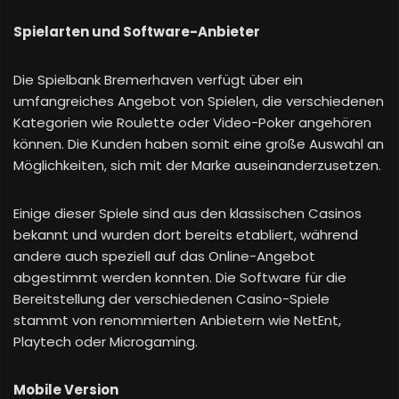
Spielarten und Software-Anbieter
Die Spielbank Bremerhaven verfügt über ein
umfangreiches Angebot von Spielen, die verschiedenen
Kategorien wie Roulette oder Video-Poker angehören
können. Die Kunden haben somit eine große Auswahl an
Möglichkeiten, sich mit der Marke auseinanderzusetzen.
Einige dieser Spiele sind aus den klassischen Casinos
bekannt und wurden dort bereits etabliert, während
andere auch speziell auf das Online-Angebot
abgestimmt werden konnten. Die Software für die
Bereitstellung der verschiedenen Casino-Spiele
stammt von renommierten Anbietern wie NetEnt,
Playtech oder Microgaming.
Mobile Version