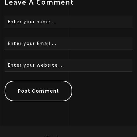
Leave A Comment