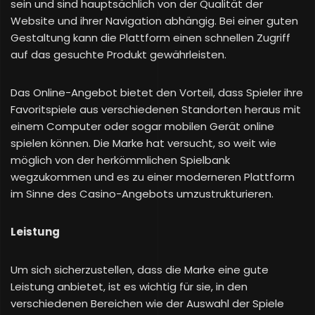
sein und sind hauptsächlich von der Qualität der
Website und ihrer Navigation abhängig. Bei einer guten
Gestaltung kann die Plattform einen schnellen Zugriff
auf das gesuchte Produkt gewährleisten.
Das Online-Angebot bietet den Vorteil, dass Spieler ihre
Favoritspiele aus verschiedenen Standorten heraus mit
einem Computer oder sogar mobilen Gerät online
spielen können. Die Marke hat versucht, so weit wie
möglich von der herkömmlichen Spielbank
wegzukommen und es zu einer moderneren Plattform
im Sinne des Casino-Angebots umzustrukturieren.
Leistung
Um sich sicherzustellen, dass die Marke eine gute
Leistung anbietet, ist es wichtig für sie, in den
verschiedenen Bereichen wie der Auswahl der Spiele