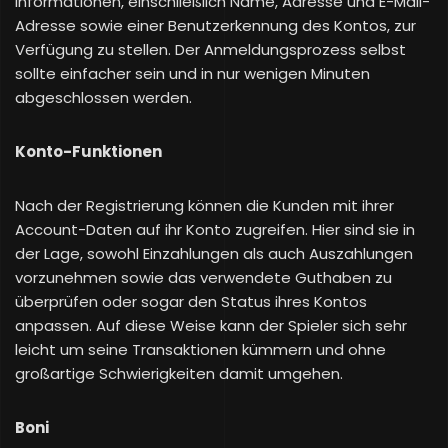
Informationen, einschließlich Name, Adresse und E-Mail-
Adresse sowie einer Benutzerkennung des Kontos, zur
Verfügung zu stellen. Der Anmeldungsprozess selbst
sollte einfacher sein und in nur wenigen Minuten
abgeschlossen werden.
Konto-Funktionen
Nach der Registrierung können die Kunden mit ihrer
Account-Daten auf ihr Konto zugreifen. Hier sind sie in
der Lage, sowohl Einzahlungen als auch Auszahlungen
vorzunehmen sowie das verwendete Guthaben zu
überprüfen oder sogar den Status ihres Kontos
anpassen. Auf diese Weise kann der Spieler sich sehr
leicht um seine Transaktionen kümmern und ohne
großartige Schwierigkeiten damit umgehen.
Boni