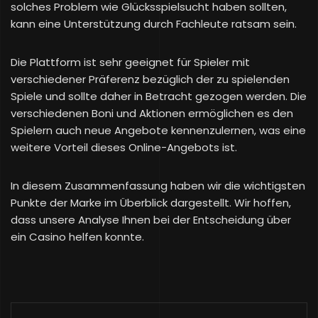
solches Problem wie Glücksspielsucht haben sollten,
kann eine Unterstützung durch Fachleute ratsam sein.
Die Plattform ist sehr geeignet für Spieler mit
verschiedener Präferenz bezüglich der zu spielenden
Spiele und sollte daher in Betracht gezogen werden. Die
verschiedenen Boni und Aktionen ermöglichen es den
Spielern auch neue Angebote kennenzulernen, was eine
weitere Vorteil dieses Online-Angebots ist.
In diesem Zusammenfassung haben wir die wichtigsten
Punkte der Marke im Überblick dargestellt. Wir hoffen,
dass unsere Analyse Ihnen bei der Entscheidung über
ein Casino helfen konnte.