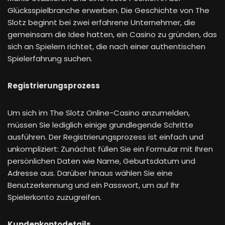
Glücksspielbranche erwerben. Die Geschichte von The
Slotz beginnt bei zwei erfahrene Unternehmer, die
gemeinsam die Idee hatten, ein Casino zu gründen, das
sich an Spielern richtet, die nach einer authentischen
Spielerfahrung suchen.
Registrierungsprozess
Um sich im The Slotz Online-Casino anzumelden,
müssen Sie lediglich einige grundlegende Schritte
ausführen. Der Registrierungsprozess ist einfach und
unkompliziert: Zunächst füllen Sie ein Formular mit Ihren
persönlichen Daten wie Name, Geburtsdatum und
Adresse aus. Darüber hinaus wählen Sie eine
Benutzerkennung und ein Passwort, um auf Ihr
Spielerkonto zuzugreifen.
Kundenkontodetails