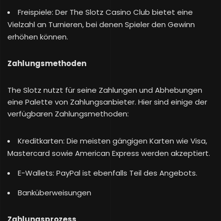
Freispiele: Der The Slotz Casino Club bietet eine
Vielzahl an Turnieren, bei denen Spieler den Gewinn
erhöhen können.
Zahlungsmethoden
The Slotz nutzt für seine Zahlungen und Abhebungen
eine Palette von Zahlungsanbieter. Hier sind einige der
verfügbaren Zahlungsmethoden:
Kreditkarten: Die meisten gängigen Karten wie Visa,
Mastercard sowie American Express werden akzeptiert.
E-Wallets: PayPal ist ebenfalls Teil des Angebots.
Banküberweisungen
Zahlungsprozess