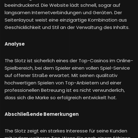
beeindruckend. Die Website lädt schnell, sogar auf
langsamen Internetverbindungen und Geräten. Der
Seitenlayout weist eine einzigartige Kombination aus
Geschicklichkeit und Stil an der Verwaltung des Inhalts.
Analyse
The Slotz ist sicherlich eines der Top-Casinos im Online-
Spielbereich, bei dem Spieler einen vollen Spiel-Service
auf offener Straße erwartet. Mit seinen qualitativ
hochwertigen Spielen von Top-Anbietern und einer
professionellen Betreuung ist es nicht verwunderlich,
dass sich die Marke so erfolgreich entwickelt hat.
Abschließende Bemerkungen
The Slotz zeigt ein starkes Interesse für seine Kunden