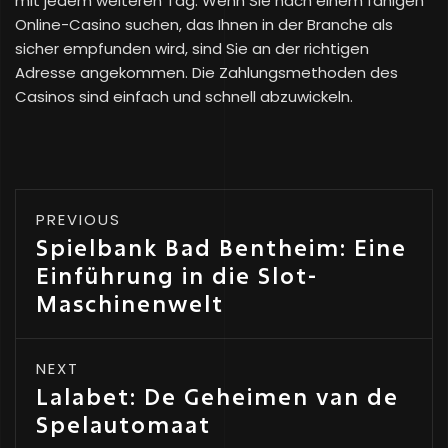
mit jedem weiteren Tag. Wenn Sie nach einem fähigen
Online-Casino suchen, das Ihnen in der Branche als
sicher empfunden wird, sind Sie an der richtigen
Adresse angekommen. Die Zahlungsmethoden des
Casinos sind einfach und schnell abzuwickeln.
PREVIOUS
Spielbank Bad Bentheim: Eine
Einführung in die Slot-
Maschinenwelt
NEXT
Lalabet: De Geheimen van de
Spelautomaat