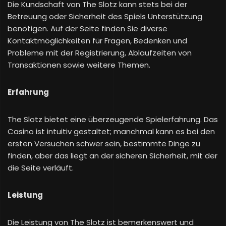
Die Kundschaft von The Slotz kann stets bei der
Betreuung oder Sicherheit des Spiels Unterstützung
benötigen. Auf der Seite finden Sie diverse
Kontaktmöglichkeiten für Fragen, Bedenken und
Probleme mit der Registrierung, Ablaufzeiten von
Transaktionen sowie weitere Themen.
Erfahrung
The Slotz bietet eine überzeugende Spielerfahrung. Das
Casino ist intuitiv gestaltet; manchmal kann es bei den
ersten Versuchen schwer sein, bestimmte Dinge zu
finden, aber das liegt an der sicheren Sicherheit, mit der
die Seite verläuft.
Leistung
Die Leistung von The Slotz ist bemerkenswert und