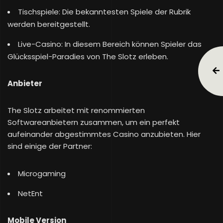
Tischspiele: Die bekanntesten Spiele der Rubrik
werden bereitgestellt.
Live-Casino: In diesem Bereich können Spieler das
Glücksspiel-Paradies von The Slotz erleben.
Anbieter
The Slotz arbeitet mit renommierten
Softwareanbietern zusammen, um ein perfekt
aufeinander abgestimmtes Casino anzubieten. Hier
sind einige der Partner:
Microgaming
NetEnt
Mobile Version