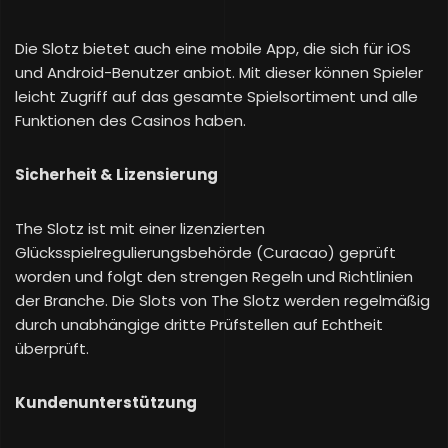
Die Slotz bietet auch eine mobile App, die sich für iOS
und Android-Benutzer anbiot. Mit dieser können Spieler
leicht Zugriff auf das gesamte Spielsortiment und alle
Funktionen des Casinos haben.
Sicherheit & Lizensierung
The Slotz ist mit einer lizenzierten
Glücksspielregulierungsbehörde (Curacao) geprüft
worden und folgt den strengen Regeln und Richtlinien
der Branche. Die Slots von The Slotz werden regelmäßig
durch unabhängige dritte Prüfstellen auf Echtheit
überprüft.
Kundenunterstützung