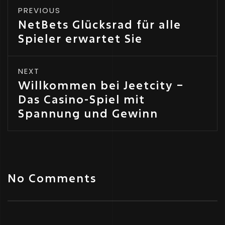
PREVIOUS
NetBets Glücksrad für alle
Spieler erwartet Sie
NEXT
Willkommen bei Jeetcity –
Das Casino-Spiel mit
Spannung und Gewinn
No Comments