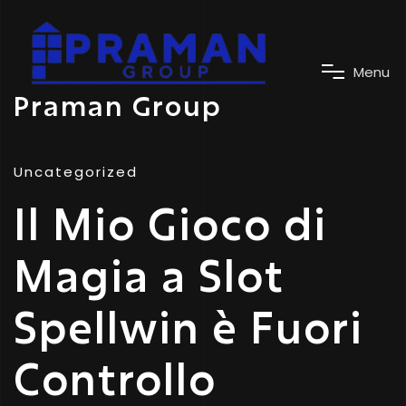
M
e
n
u
Praman Group
Uncategorized
Il Mio Gioco di
Magia a Slot
Spellwin è Fuori
Controllo