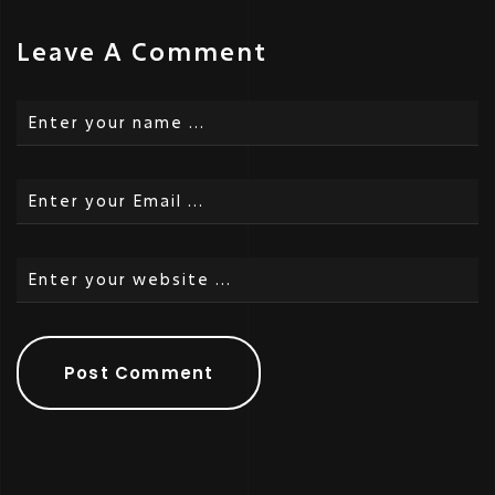
Leave A Comment