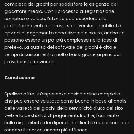
completa dei giochi per soddisfare le esigenze del
giocatore medio. Con il processo di registrazione
semplice e veloce, l’utente può accedere alla
piattaforma web o attraverso la versione mobile. Le
opzioni di pagamento sono diverse e sicure, anche se
possono essere un po’ più complesse nella fase di
prelievo. La qualità del software dei giochi è alta e i
tempi di caricamento molto bassi grazie ai principali
provider internazionali.
Conclusione
Spellwin offre un'esperienza casinò online completa
che può essere valutata come buona in base all'analisi
delle varietà dei giochi, della semplicità d'uso del sito
web e la gestibilità di pagamenti. Inoltre, l'aumento
nella disponibilità dei dipendenti clienti è necessario per
rendere il servizio ancora più efficace.