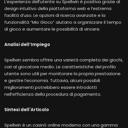
L’esperienza dell’utente su Spellwin è positiva grazie al
design intuitivo della piattaforma web e l’estrema
facilità d’uso. Le opzioni di ricerca avanzate e la
funzionalità “Mio Gioco” aiutano a organizzare il tempo
di gioco e aumentare le possibilità di vincere.
Analisi dell’Impiego
Spellwin sembra offrire una varietà completa dei giochi,
cari al giocatore medio. Le caratteristiche del profilo
utente sono utili per monitorare la propria prestazione
e gestire l’economia. Tuttavia, alcuni possibili
miglioramenti potrebbero essere introdotti
nell’efficienza della procedura di pagamento.
Sintesi dell'Articolo
Spellwin è un casinò online moderno con una gamma