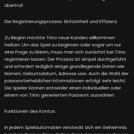
übertraf.
Die Registrierungsprozess: Einfachheit und Effizienz
Zu Beginn möchte Trino neue Kunden willkommen
heißen. Um das Spiel zu beginnen oder sogar um nur
eine Frage zu klären, muss man sich zunächst bei Trino
registrieren lassen. Der Prozess ist simpel durchgeführt
und erfordert lediglich einige grundlegende Daten wie
Namen, Geburtsdatum, Adresse usw. Auch die Wahl der
passworterheblichen Informationen erfolgt sehr leicht:
Die Spieler können entweder einen individuellen oder
einem von Trino generierten Passwort auswählen.
Funktionen des Kontos
In jedem Spielautomaten versteckt sich ein Geheimnis;