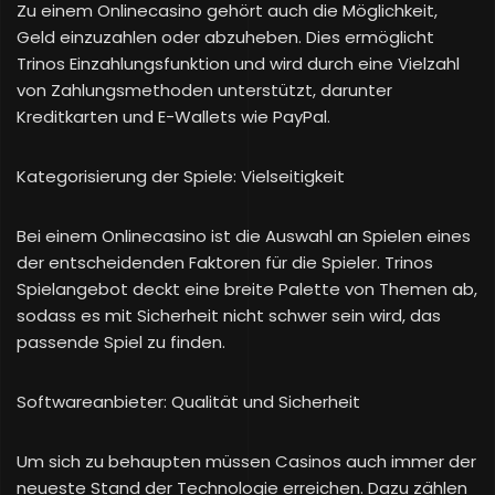
Zu einem Onlinecasino gehört auch die Möglichkeit,
Geld einzuzahlen oder abzuheben. Dies ermöglicht
Trinos Einzahlungsfunktion und wird durch eine Vielzahl
von Zahlungsmethoden unterstützt, darunter
Kreditkarten und E-Wallets wie PayPal.
Kategorisierung der Spiele: Vielseitigkeit
Bei einem Onlinecasino ist die Auswahl an Spielen eines
der entscheidenden Faktoren für die Spieler. Trinos
Spielangebot deckt eine breite Palette von Themen ab,
sodass es mit Sicherheit nicht schwer sein wird, das
passende Spiel zu finden.
Softwareanbieter: Qualität und Sicherheit
Um sich zu behaupten müssen Casinos auch immer der
neueste Stand der Technologie erreichen. Dazu zählen