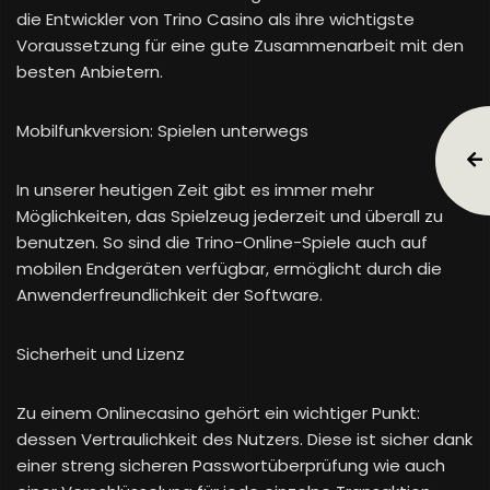
die Entwickler von Trino Casino als ihre wichtigste
Voraussetzung für eine gute Zusammenarbeit mit den
besten Anbietern.
Mobilfunkversion: Spielen unterwegs
In unserer heutigen Zeit gibt es immer mehr
Möglichkeiten, das Spielzeug jederzeit und überall zu
benutzen. So sind die Trino-Online-Spiele auch auf
mobilen Endgeräten verfügbar, ermöglicht durch die
Anwenderfreundlichkeit der Software.
Sicherheit und Lizenz
Zu einem Onlinecasino gehört ein wichtiger Punkt:
dessen Vertraulichkeit des Nutzers. Diese ist sicher dank
einer streng sicheren Passwortüberprüfung wie auch