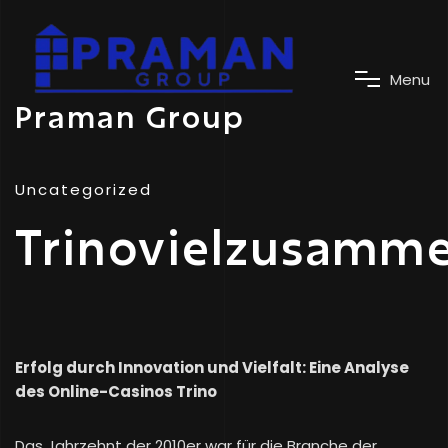
M
e
n
u
Praman Group
Uncategorized
Trinovielzusamm
Erfolg durch Innovation und Vielfalt: Eine Analyse
des Online-Casinos Trino
Das Jahrzehnt der 2010er war für die Branche der