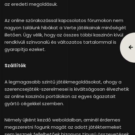
az eredeti megoldásuk.
Az online szórakozással kapcsolatos fórumokon nem
nagyon találunk hibákat a Verte játékainak minőségét
illetően. Úgy vélik, hogy az összes többi kaszinón kívül
rendkívüli színvonalú és változatos tartalommal is
gyarapítja ezeket.
Szállítók
A legmagasabb szintű játékmegoldásokat, ahogy a
szerencsejáték-szerelmesei is kiváltságosan élvezhetik
az online kaszinós portálokon az egyes ágazatait
gyártó cégekkel szemben.
Némely újként kezdő weboldalban, aminél érdemes
megszeretni fogunk magát az adott játéktermeket
sem lesznek fellelhetőek bizonyos típusú összevetések