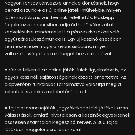
Nagyon fontos tényezője annak a döntésnek, hogy
beiratkozzunk-e az új online játék-műhelybe, milyen
játékmódokra is van bennük fellelhetők. Másképp
fogalmazva, mennyiben adja érthető válaszokat a
kedvelésükre mindamellett a pénzeszközökkel való
együttjárásuk számunkra is. Egy új kaszinó esetében
természetesen nagy a kíváncsiságunk, milyen
változatosságot és minőségét hozza magával.
A Verte felkerült az online játék-fülek figyelmébe is, az
egyes kaszinók sajátosságainak között ismertetve. Az
alapvetőbb funkciókat tartalmazva valósítja meg a
különféle szórakozási lehetőségeket.
A fajta szerencsejáték-jegyzékekben leírt játékok azon
választások, amikről hivatalosan a kaszinók egyesítenek
összesen számtalan kiegészítő tervet. A 360 fajta
játékban megjelenésre is sor kerül.