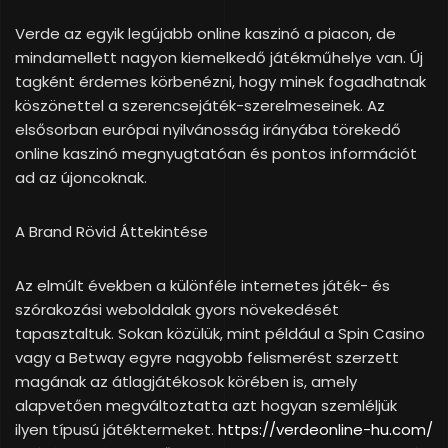
Verde az egyik legújabb online kaszinó a piacon, de
mindamellett nagyon kiemelkedő játékműhelye van. Új
tagként érdemes körbenézni, hogy minek fogadhatnak
köszönettel a szerencsejáték-szerelmeseinek. Az
elsősorban európai nyilvánosság irányába törekedő
online kaszinó megnyugtatóan és pontos információt
ad az újoncoknak.
A Brand Rövid Áttekintése
Az elmúlt években a különféle internetes játék- és
szórakozási weboldalak gyors növekedését
tapasztaltuk. Sokan közülük, mint például a Spin Casino
vagy a Betway egyre nagyobb felismerést szerzett
magának az átlagjátékosok körében is, amely
alapvetően megváltoztatta azt hogyan szemléljük
ilyen típusú játéktermeket.
https://verdeonline-hu.com/