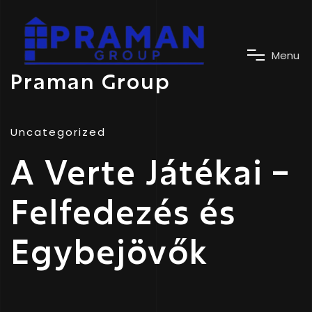
M
e
n
u
Praman Group
Uncategorized
A Verte Játékai –
Felfedezés és
Egybejövők