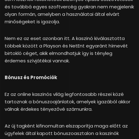
és továbbá egyes szoftvercég gyakran nem megjelenik
olyan formán, amelyben a használatai által elvárt
minőségeket is igazolja.
Nem ez az eset azonban itt. A kaszinó kiválasztotta
többek között a Playson és NetEnt egyaránt hírnevét
birtokló céget, akik elmondhatjuk így is tényleg
érdemes szívjátékai vannak.
Bónusz és Promóciók
Ez az online kaszinós világ legfontosabb részei közé
tartoznak a bónuszoajánlatok, amelyek igazából akkor
válnak érdekes tényezővé számunkra.
Az új tagként kifinomultan elszaporítja maga előtt az
ügyfelek által kapott bónuszoasztalon a kaszinók